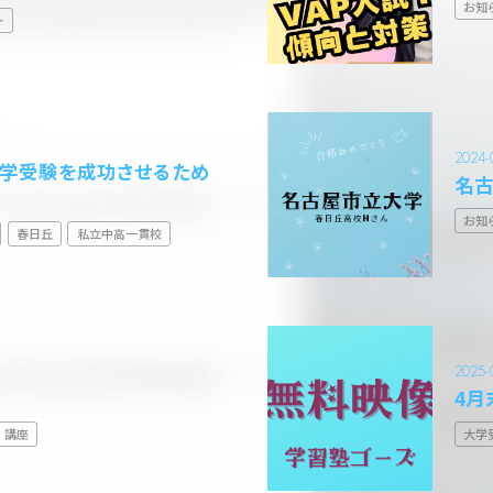
お知
ト
2024-
大学受験を成功させるため
名古
お知
春日丘
私立中高一貫校
2025-
4月
講座
大学