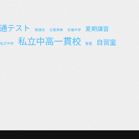
通テスト
夏期講習
勉強法
合格実績
名電中学
私立中高一貫校
自習室
私立中学
聖霊