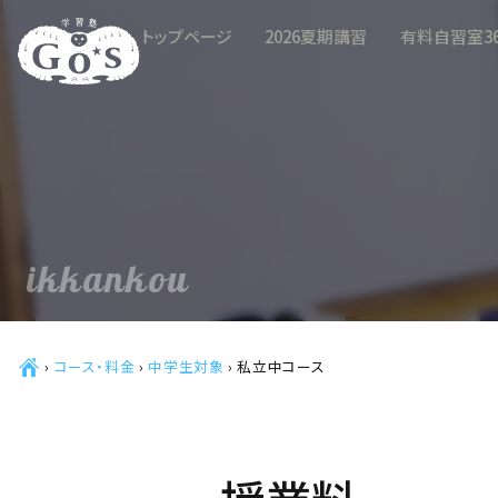
トップページ
2026夏期講習
有料自習室3
ikkankou
Ç
›
コース・料金
›
中学生対象
›
私立中コース