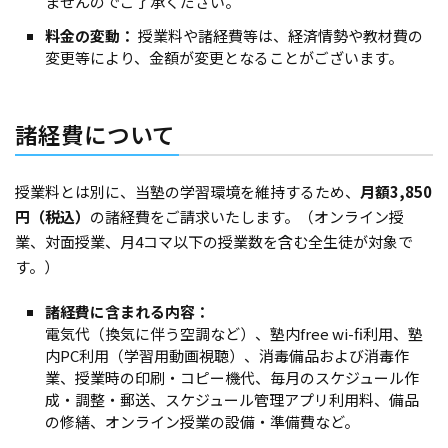
ませんのでご了承ください。
料金の変動：
授業料や諸経費等は、経済情勢や教材費の
変更等により、金額が変更となることがございます。
諸経費について
授業料とは別に、当塾の学習環境を維持するため、
月額3,850
円（税込）
の諸経費をご請求いたします。（オンライン授
業、対面授業、月4コマ以下の授業数を含む全生徒が対象で
す。）
諸経費に含まれる内容：
電気代（換気に伴う空調など）、塾内free wi-fi利用、塾
内PC利用（学習用動画視聴）、消毒備品および消毒作
業、授業時の印刷・コピー機代、毎月のスケジュール作
成・調整・郵送、スケジュール管理アプリ利用料、備品
の修繕、オンライン授業の設備・準備費など。