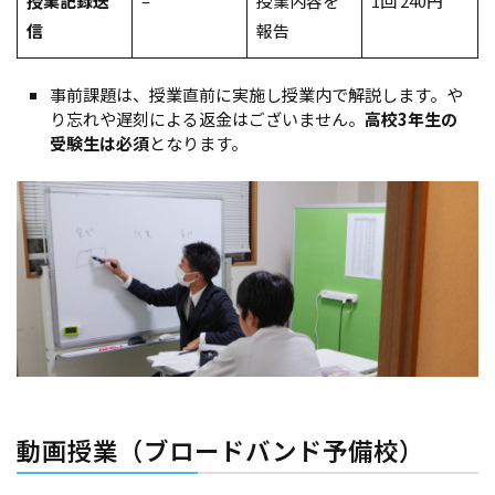
授業記録送
–
授業内容を
1回 240円
信
報告
事前課題は、授業直前に実施し授業内で解説します。や
り忘れや遅刻による返金はございません。
高校3年生の
受験生は必須
となります。
動画授業（ブロードバンド予備校）