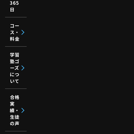
365
日
コー
ス・
料金
学習
塾ゴ
ーズ
につ
いて
合格
実
績・
生徒
の声