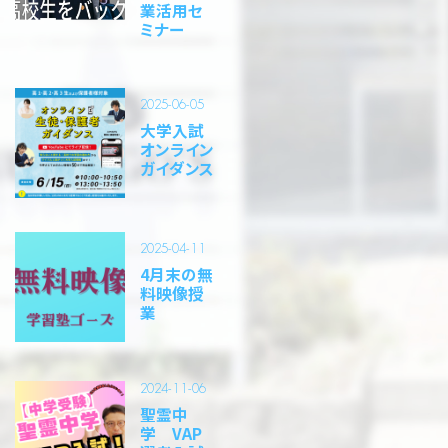
業活用セ
ミナー
2025-06-05
大学入試
オンライン
ガイダンス
2025-04-11
4月末の無
料映像授
業
2024-11-06
聖霊中
学 VAP