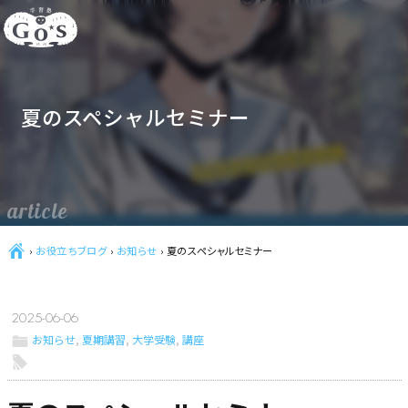
夏のスペシャルセミナー
article
Ç
›
お役立ちブログ
›
お知らせ
›
夏のスペシャルセミナー
2025-06-06
ë
お知らせ
,
夏期講習
,
大学受験
,
講座
l