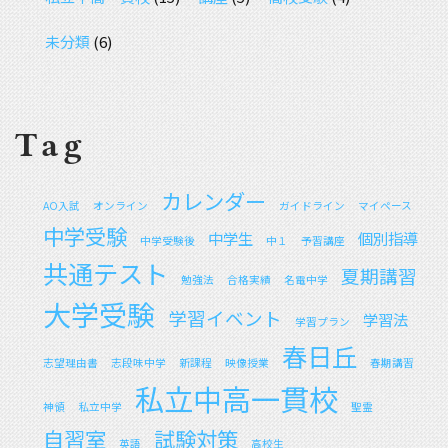
未分類
(6)
Tag
カレンダー
AO入試
オンライン
ガイドライン
マイペース
中学受験
中学生
個別指導
中学受験後
中１
予習講座
共通テスト
夏期講習
勉強法
合格実績
名電中学
大学受験
学習イベント
学習法
学習プラン
春日丘
志望理由書
志段味中学
新課程
映像授業
春期講習
私立中高一貫校
神領
私立中学
聖霊
自習室
試験対策
英語
高校生