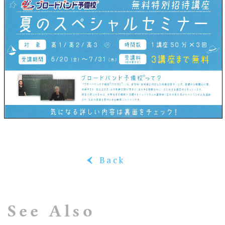
Back
‹
See Also