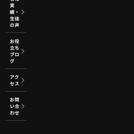
実
績・
生徒
の声
お役
立ち
ブロ
グ
アク
セス
お問
い合
わせ