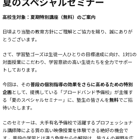
夏のスペシャルセミナー
高校生対象：夏期特別講座（無料）のご案内
日頃より当塾の教育方針にご理解とご協力を賜り、誠にありが
とうございます。
さて、学習塾ゴーズは生徒一人ひとりの目標達成に向け、1対1の
対面授業にこだわり、学習意欲の高い生徒たちを全力でサポー
トしております。
今回は、その
普段の個別指導の効果をさらに高めるための特別
企画
として、提携している「ブロードバンド予備校」が主催す
る「夏のスペシャルセミナー」に、塾生の皆さんを
無料
でご招
待いたします。
このセミナーは、大手有名予備校で活躍するプロフェッショナ
ル講師陣による質の高い映像授業を体験できる絶好の機会で
す
。普段の学習とは違う角度からの解説は、皆さんの視野を広