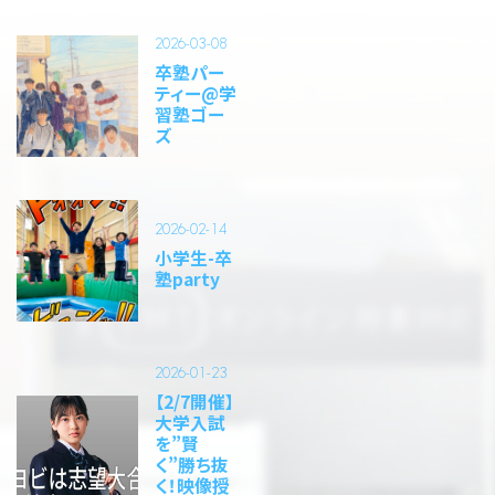
2026-03-08
卒塾パー
ティー@学
習塾ゴー
ズ
2026-02-14
小学生-卒
塾party
2026-01-23
【2/7開催】
大学入試
を”賢
く”勝ち抜
く！映像授