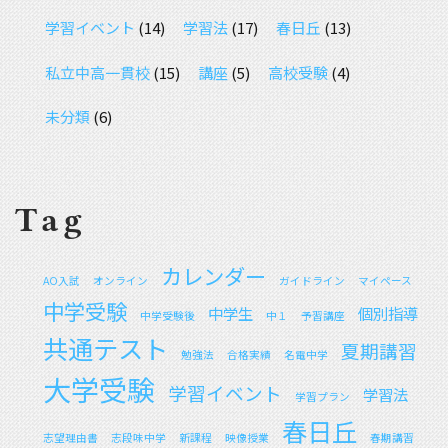
学習イベント
(14)
学習法
(17)
春日丘
(13)
私立中高一貫校
(15)
講座
(5)
高校受験
(4)
未分類
(6)
Tag
カレンダー
AO入試
オンライン
ガイドライン
マイペース
中学受験
中学生
個別指導
中学受験後
中１
予習講座
共通テスト
夏期講習
勉強法
合格実績
名電中学
大学受験
学習イベント
学習法
学習プラン
春日丘
志望理由書
志段味中学
新課程
映像授業
春期講習