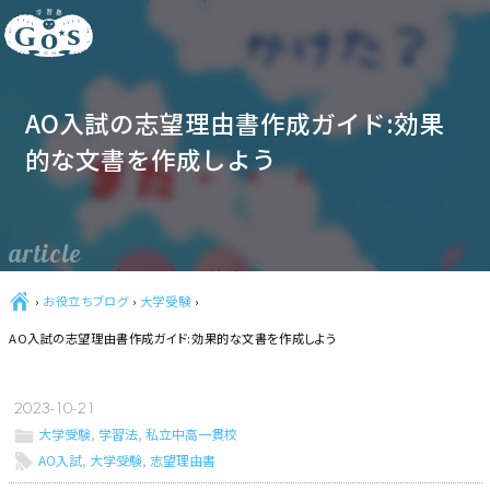
AO入試の志望理由書作成ガイド:効果
的な文書を作成しよう
article
Ç
›
お役立ちブログ
›
大学受験
›
AO入試の志望理由書作成ガイド:効果的な文書を作成しよう
2023-10-21
ë
大学受験
,
学習法
,
私立中高一貫校
l
AO入試
,
大学受験
,
志望理由書