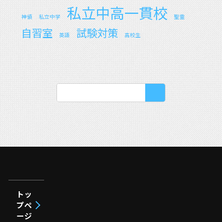
私立中高一貫校
神領
私立中学
聖霊
自習室
試験対策
英語
高校生
トッ
プペ
ージ