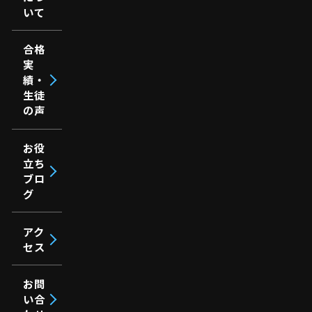
いて
合格
実
績・
生徒
の声
お役
立ち
ブロ
グ
アク
セス
お問
い合