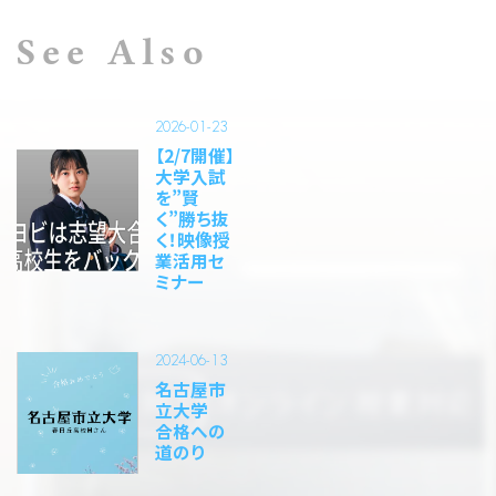
See Also
2026-01-23
【2/7開催】
大学入試
を”賢
く”勝ち抜
く！映像授
業活用セ
ミナー
2024-06-13
名古屋市
立大学
合格への
道のり