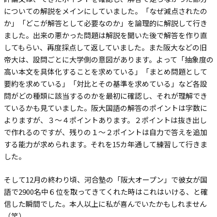
についての解説をメインにしていました。「なぜ減点されたの
か」「どこが解答として必要なのか」を論理的に解説して行き
ました。出来の悪かった問題は解説を聞いた後で解答を作り直
してもらい、再度採点して返していました。また阪大などの旧
帝大は、設問ごとに大学側の意図があります。よって「抽象度の
高い本文を具体化することを求めている」「まとめ問題として
要約を求めている」「対比とその基準を求めている」など各設
問がどの種類に該当するのかを最初に確認し、それが理解でき
ているかも見ていました。阪大国語の解答のポイントは字数に
よりますが、３〜４ポイントあります。２ポイントは抜き出し
で作れるのですが、残りの１〜２ポイントは自力で答えを追加
する能力が求められます。それを15カ年通して練習して行きま
した。
そして12月の終わり頃、河合塾の「阪大オープン」で彼女が国
語で2900名中６位を取ってきてくれた時はこれはいける、と確
信した瞬間でした。本人以上に私が喜んでいたかもしれません
（笑）