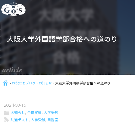
大阪大学外国語学部合格への道のり
article
Ç
›
お役立ちブログ
›
お知らせ
›
大阪大学外国語学部合格への道のり
2024-03-15
ë
お知らせ
,
合格実績
,
大学受験
l
共通テスト
,
大学受験
,
自習室