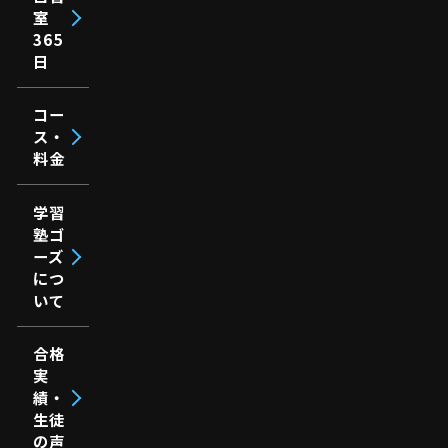
室
365
日
コー
ス・
料金
学習
塾ゴ
ーズ
につ
いて
合格
実
績・
生徒
の声