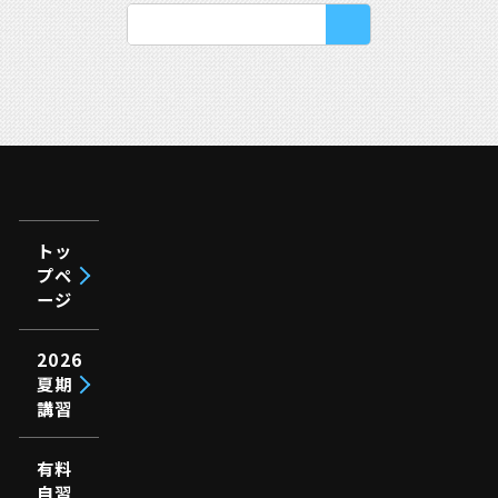
トッ
プペ
ージ
2026
夏期
講習
有料
自習