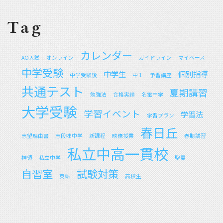
Tag
カレンダー
AO入試
オンライン
ガイドライン
マイペース
中学受験
中学生
個別指導
中学受験後
中１
予習講座
共通テスト
夏期講習
勉強法
合格実績
名電中学
大学受験
学習イベント
学習法
学習プラン
春日丘
志望理由書
志段味中学
新課程
映像授業
春期講習
私立中高一貫校
神領
私立中学
聖霊
自習室
試験対策
英語
高校生