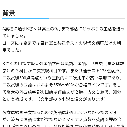
背景
A高校に通うKさんは高三の9月まで部活にどっぷりの生活を送っ
ていました。
ゴーズには夏までは自習室と共通テストの現代文講座だけの利
用でした。
Kさんの目指す阪大外国語学部は英語、国語、世界史（または数
学）の３科目が二次試験科目です。また共通テスト125点満点、
二次試験500点満点という圧倒的に二次比率が高い学部であり、
二次試験の国語はおおよそ55%〜60%が合格ラインです。そし
て阪大の外国語学部の国語は評論文が２題、古文１題で、90分
という構成です。（文学部のみ小説と漢文があります）
彼女は帰国子女だったので英語は心配していなかったのです
が、流石に国語に歯が立たないとマイナス点数を英語で埋め合
わせができないので、しっかり対策をする必要があると考えてお