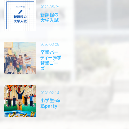
2023-05-26
新課程の
大学入試
2026-03-08
卒塾パー
ティー@学
習塾ゴー
ズ
2026-02-14
小学生-卒
塾party