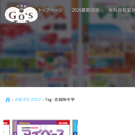
トップページ
2026夏期講習
有料自習室3
Ç
›
お役立ちブログ
›
Tag: 志段味中学