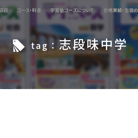
65日
コース・料金
学習塾ゴーズについて
合格実績・生徒
志段味中学
l
tag：