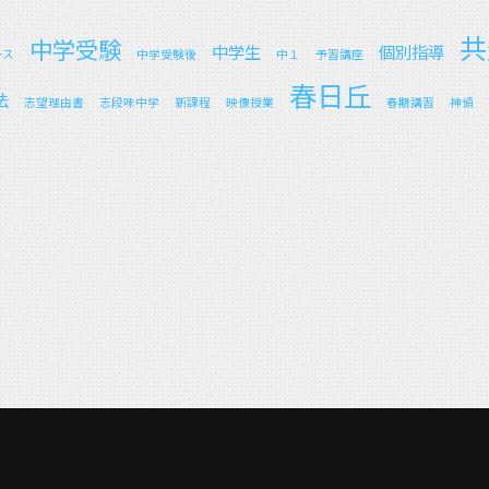
共
中学受験
中学生
個別指導
ース
中学受験後
中１
予習講座
春日丘
法
志望理由書
志段味中学
新課程
映像授業
春期講習
神領