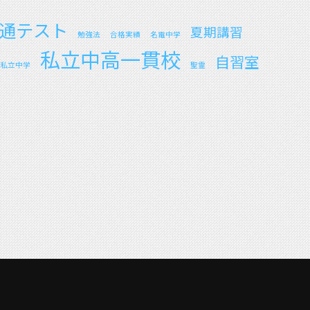
通テスト
夏期講習
勉強法
合格実績
名電中学
私立中高一貫校
自習室
私立中学
聖霊