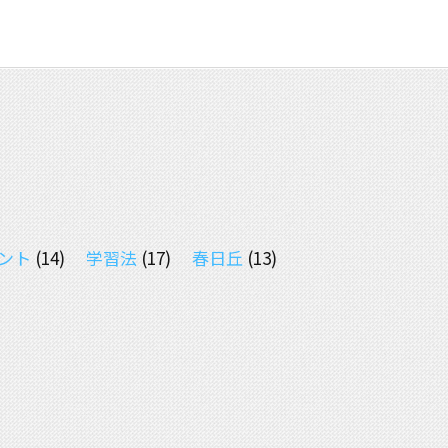
ント
(14)
学習法
(17)
春日丘
(13)