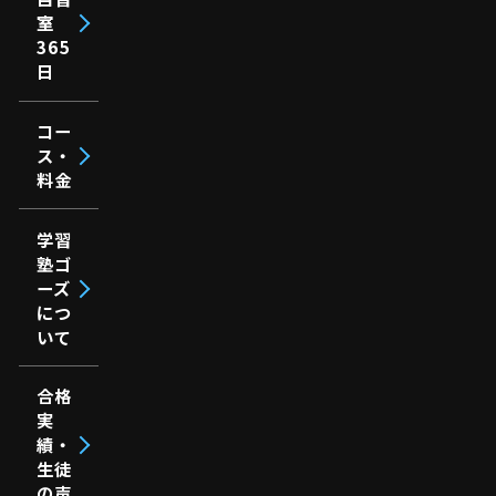
室
365
日
コー
ス・
料金
学習
塾ゴ
ーズ
につ
いて
合格
実
績・
生徒
の声