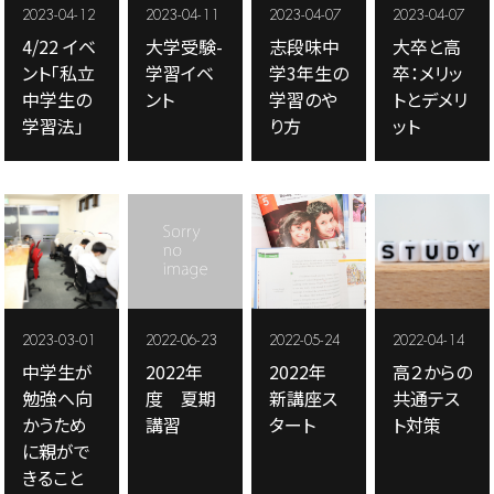
2023-04-12
2023-04-11
2023-04-07
2023-04-07
4/22 イベ
大学受験-
志段味中
大卒と高
ント「私立
学習イベ
学3年生の
卒：メリッ
中学生の
ント
学習のや
トとデメリ
学習法」
り方
ット
2023-03-01
2022-06-23
2022-05-24
2022-04-14
中学生が
2022年
2022年
高２からの
勉強へ向
度 夏期
新講座ス
共通テス
かうため
講習
タート
ト対策
に親がで
きること