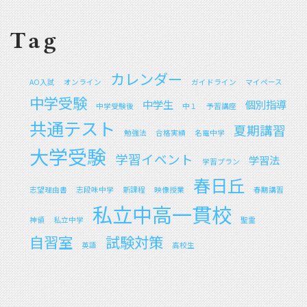
Tag
カレンダー
AO入試
オンライン
ガイドライン
マイペース
中学受験
中学生
個別指導
中学受験後
中１
予習講座
共通テスト
夏期講習
勉強法
合格実績
名電中学
大学受験
学習イベント
学習法
学習プラン
春日丘
志望理由書
志段味中学
新課程
映像授業
春期講習
私立中高一貫校
神領
私立中学
聖霊
自習室
試験対策
英語
高校生