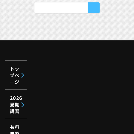
トッ
プペ
ージ
2026
夏期
講習
有料
自習