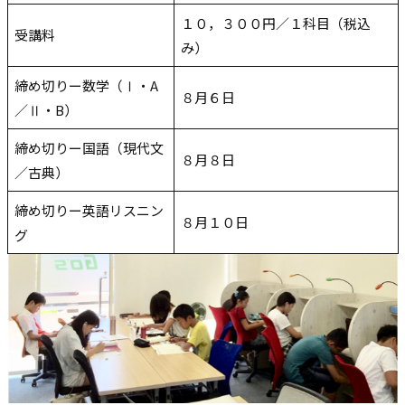
１０，３００円／１科目（税込
受講料
み）
締め切りー数学（Ⅰ・A
８月６日
／Ⅱ・B）
締め切りー国語（現代文
８月８日
／古典）
締め切りー英語リスニン
８月１０日
グ