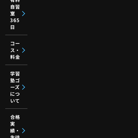
自習
室
365
日
コー
ス・
料金
学習
塾ゴ
ーズ
につ
いて
合格
実
績・
生徒