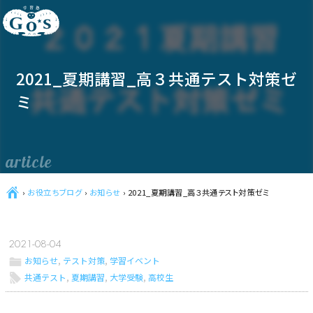
2021_夏期講習_高３共通テスト対策ゼ
ミ
article
Ç
›
お役立ちブログ
›
お知らせ
›
2021_夏期講習_高３共通テスト対策ゼミ
2021-08-04
ë
お知らせ
,
テスト対策
,
学習イベント
l
共通テスト
,
夏期講習
,
大学受験
,
高校生