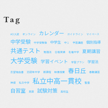
Tag
カレンダー
AO入試
オンライン
ガイドライン
マイペース
中学受験
中学生
個別指導
中学受験後
中１
予習講座
共通テスト
夏期講習
勉強法
合格実績
名電中学
大学受験
学習イベント
学習法
学習プラン
春日丘
志望理由書
志段味中学
新課程
映像授業
春期講習
私立中高一貫校
神領
私立中学
聖霊
自習室
試験対策
英語
高校生