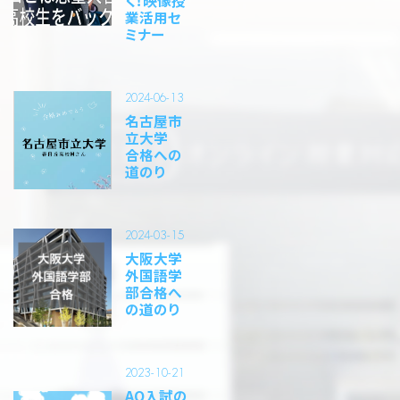
く！映像授
業活用セ
ミナー
2024-06-13
名古屋市
立大学
合格への
道のり
2024-03-15
大阪大学
外国語学
部合格へ
の道のり
2023-10-21
AO入試の