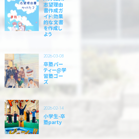
志望理由
書作成ガ
イド:効果
的な文書
を作成し
よう
2026-03-08
卒塾パー
ティー@学
習塾ゴー
ズ
2026-02-14
小学生-卒
塾party