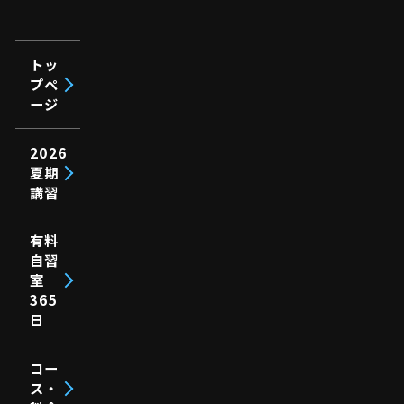
トッ
プペ
ージ
2026
夏期
講習
有料
自習
室
365
日
コー
ス・