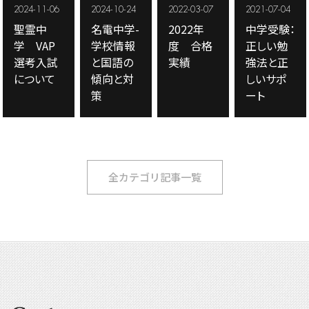
2024-11-06
2024-10-24
2022-03-07
2021-07-04
聖霊中
名電中学-
2022年
中学受験：
学 VAP
学校情報
度 合格
正しい勉
選考入試
と国語の
実績
強法と正
について
傾向と対
しいサポ
策
ート
全カテゴリ記事一覧