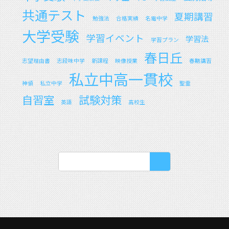
共通テスト
夏期講習
勉強法
合格実績
名電中学
大学受験
学習イベント
学習法
学習プラン
春日丘
志望理由書
志段味中学
新課程
映像授業
春期講習
私立中高一貫校
神領
私立中学
聖霊
自習室
試験対策
英語
高校生