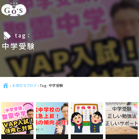
l
tag：
中学受験
Ç
›
お役立ちブログ
›
Tag: 中学受験