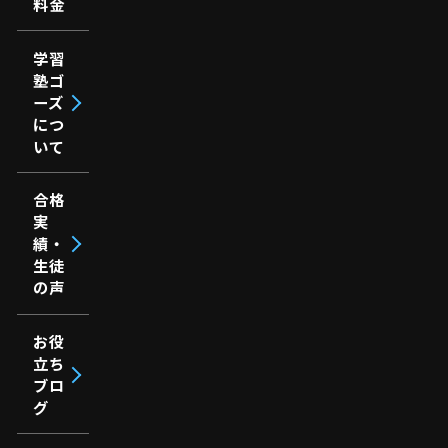
料金
学習
塾ゴ
ーズ
につ
いて
合格
実
績・
生徒
の声
お役
立ち
ブロ
グ