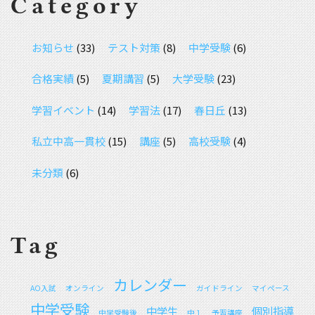
Category
お知らせ
(33)
テスト対策
(8)
中学受験
(6)
合格実績
(5)
夏期講習
(5)
大学受験
(23)
学習イベント
(14)
学習法
(17)
春日丘
(13)
私立中高一貫校
(15)
講座
(5)
高校受験
(4)
未分類
(6)
Tag
カレンダー
AO入試
オンライン
ガイドライン
マイペース
中学受験
中学生
個別指導
中学受験後
中１
予習講座